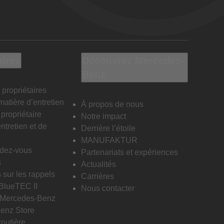
aires
Découvrez Mercedes-
Benz
 propriétaires
matière d’entretien
À propos de nous
propriétaire
Notre impact
ntretien et de
Derrière l’étoile
MANUFAKTUR
ndez-vous
Partenariats et expériences
s
Actualités
 sur les rappels
Carrières
 BlueTEC II
Nous contacter
n Mercedes-Benz
enz Store
routière