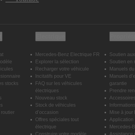
t
Electrique
Propriét
at
Mercedes-Benz Electrique FR
Soutien aux
modèle
Explorer la sélection
Soutien en 
icules
Recharger votre véhicule
Manuels du 
sionnaire
Incitatifs pour VE
Manuels d’e
es stocks
FAQ sur les véhicules
garantie
électriques
Prendre re
s
Nouveau stock
Accessoire
is
Stock de véhicules
Informations
routier
d’occasion
Mise à jour
Offres spéciales tout
Applicatio
électrique
Mercedes-B
Construire votre modèle
Assistance 