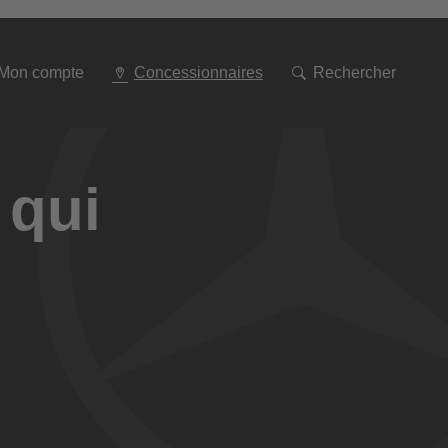
Aller
à
la
navigation
Mon compte
Concessionnaires
Rechercher
 qui