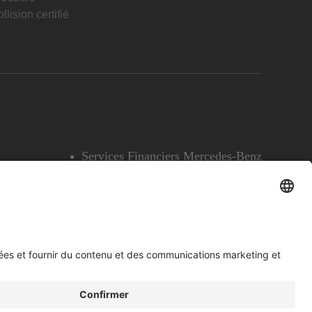
llision certifié
Services Financiers Mercedes-Benz
Accessibilité
Témoins
English
Voir l’avertissement