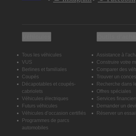
Véhicules
Outils d’acha
Tous les véhicules
Assistance à l'ach
VUS
Construire votre 
Berlines et familiales
Comparer des véh
Coupés
Trouver un conces
Décapotables et coupés-
Recherche dans l
cabriolets
Offres spéciales
Véhicules électriques
Services financier
Futurs véhicules
Demander un dev
Véhicules d’occasion certifiés
Réserver un essai 
Programmes de parcs
automobiles