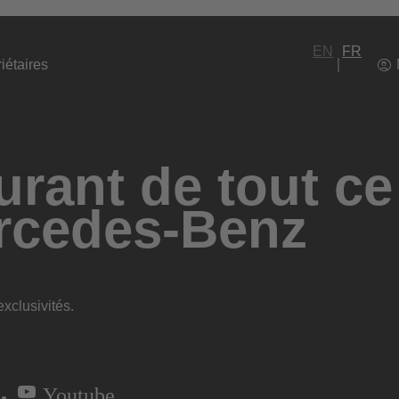
EN
FR
iétaires
rant de tout ce
rcedes-Benz
xclusivités.
Youtube