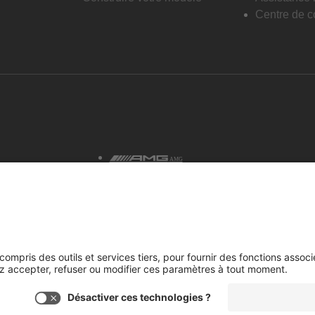
Centre de co
AMG
tialité et avis juridiques