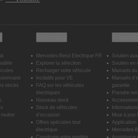
t
Electrique
Propriét
at
Mercedes-Benz Electrique FR
Soutien aux
modèle
Explorer la sélection
Soutien en 
icules
Recharger votre véhicule
Manuels du 
sionnaire
Incitatifs pour VE
Manuels d’e
es stocks
FAQ sur les véhicules
garantie
électriques
Prendre re
s
Nouveau stock
Accessoire
is
Stock de véhicules
Informations
routier
d’occasion
Mise à jour
Offres spéciales tout
Applicatio
électrique
Mercedes-B
Construire votre modèle
Assistance 