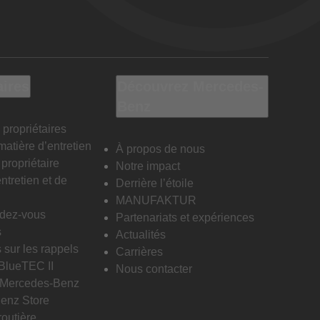
aires
Découvrez Mercedes-
Benz
 propriétaires
matière d’entretien
À propos de nous
propriétaire
Notre impact
ntretien et de
Derrière l’étoile
MANUFAKTUR
ndez-vous
Partenariats et expériences
s
Actualités
 sur les rappels
Carrières
 BlueTEC II
Nous contacter
n Mercedes-Benz
enz Store
routière