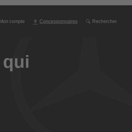
Aller
à
la
navigation
Mon compte
Concessionnaires
Rechercher
 qui