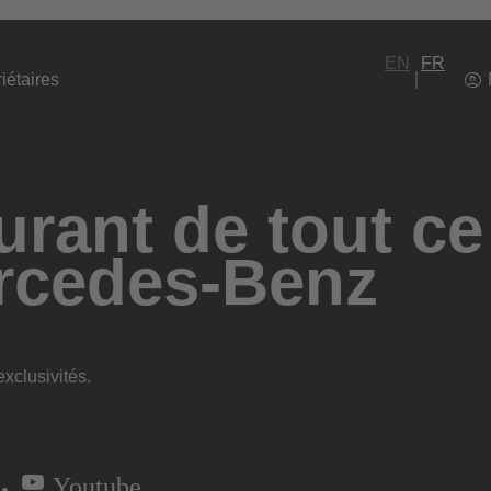
EN
FR
iétaires
rant de tout ce
rcedes-Benz
xclusivités.
Youtube