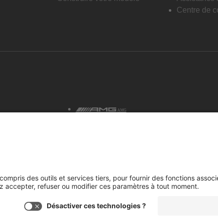
Centre de co
AMG
tialité et avis juridiques