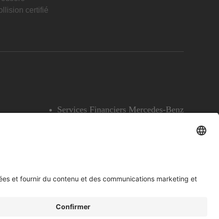
llision certifié
Services Financiers Mercedes-Benz
Accessibilité
Témoins
English
Voir l’avertissement