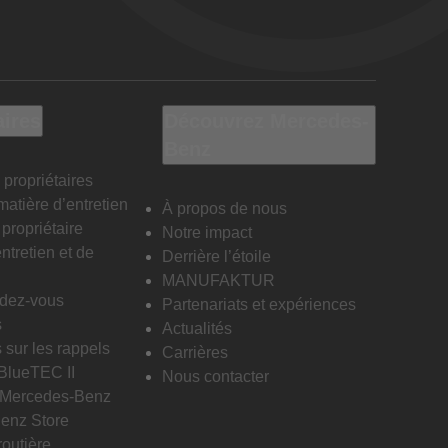
aires
Découvrez Mercedes-
Benz
 propriétaires
matière d’entretien
À propos de nous
propriétaire
Notre impact
ntretien et de
Derrière l’étoile
MANUFAKTUR
ndez-vous
Partenariats et expériences
s
Actualités
 sur les rappels
Carrières
 BlueTEC II
Nous contacter
n Mercedes-Benz
enz Store
routière