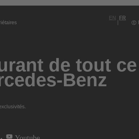
EN
FR
iétaires
rant de tout ce
rcedes-Benz
xclusivités.
Youtube