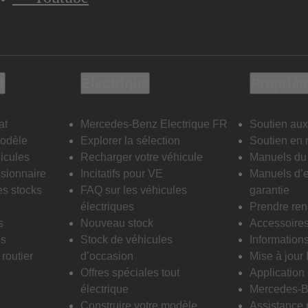
t
Electrique
Propriét
at
Mercedes-Benz Electrique FR
Soutien aux
modèle
Explorer la sélection
Soutien en 
icules
Recharger votre véhicule
Manuels du 
sionnaire
Incitatifs pour VE
Manuels d’e
es stocks
FAQ sur les véhicules
garantie
électriques
Prendre re
s
Nouveau stock
Accessoire
is
Stock de véhicules
Informations
routier
d’occasion
Mise à jour
Offres spéciales tout
Applicatio
électrique
Mercedes-B
Construire votre modèle
Assistance 