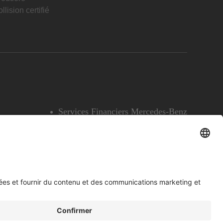
llision certifié
Services Financiers Mercedes-Benz
Accessibilité
Témoins
English
Voir l’avertissement