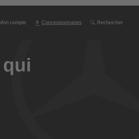
Aller
à
la
navigation
Mon compte
Concessionnaires
Rechercher
 qui