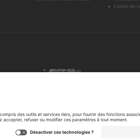
Centre de co
AMG
tialité et avis juridiques