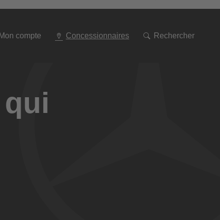
Aller
à
la
navigation
Mon compte
Concessionnaires
Rechercher
 qui