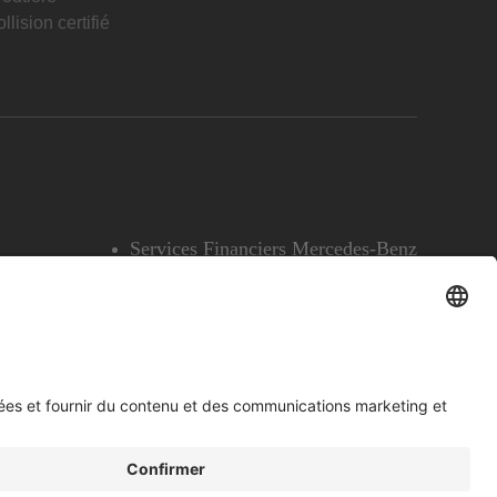
llision certifié
Services Financiers Mercedes-Benz
Accessibilité
Témoins
English
Voir l’avertissement