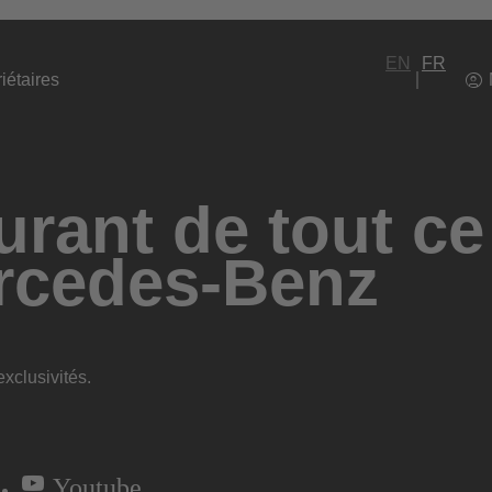
EN
FR
iétaires
rant de tout ce
rcedes-Benz
xclusivités.
Youtube