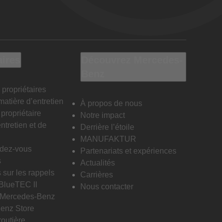
aires
Découvrez Mercedes-
Benz
 propriétaires
matière d’entretien
À propos de nous
propriétaire
Notre impact
ntretien et de
Derrière l’étoile
MANUFAKTUR
ndez-vous
Partenariats et expériences
s
Actualités
 sur les rappels
Carrières
 BlueTEC II
Nous contacter
n Mercedes-Benz
enz Store
routière