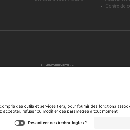
Centre de co
AMG
tialité et avis juridiques