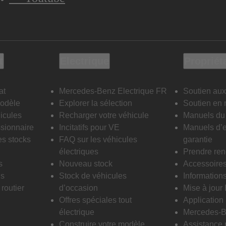
t
Electrique
Propriét
at
Mercedes-Benz Electrique FR
Soutien aux
modèle
Explorer la sélection
Soutien en 
icules
Recharger votre véhicule
Manuels du 
sionnaire
Incitatifs pour VE
Manuels d’e
es stocks
FAQ sur les véhicules
garantie
électriques
Prendre re
s
Nouveau stock
Accessoire
is
Stock de véhicules
Informations
routier
d’occasion
Mise à jour
Offres spéciales tout
Applicatio
électrique
Mercedes-B
Construire votre modèle
Assistance 