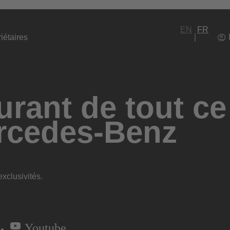
EN
FR
iétaires
rant de tout ce
rcedes-Benz
xclusivités.
Youtube