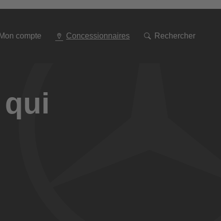
Aller
à
la
navigation
Mon compte
Concessionnaires
Rechercher
 qui