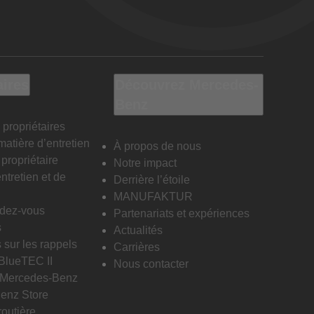
aires
Découvrez Mercedes-
Benz
 propriétaires
matière d’entretien
À propos de nous
propriétaire
Notre impact
ntretien et de
Derrière l’étoile
MANUFAKTUR
ndez-vous
Partenariats et expériences
s
Actualités
 sur les rappels
Carrières
 BlueTEC II
Nous contacter
n Mercedes-Benz
enz Store
routière