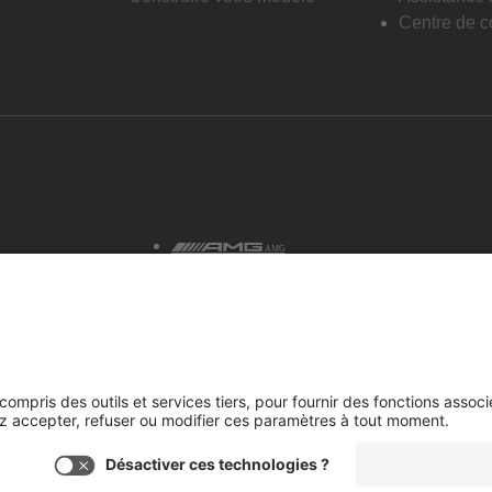
Centre de co
AMG
tialité et avis juridiques