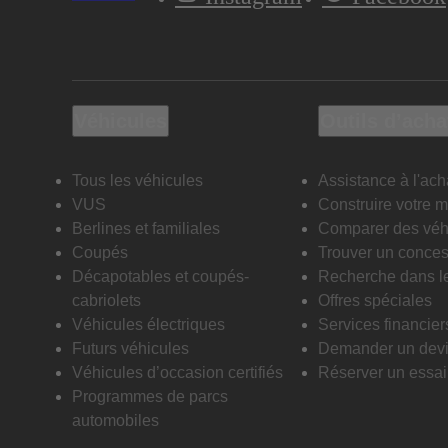
Véhicules
Outils d’acha
Tous les véhicules
Assistance à l'ach
VUS
Construire votre 
Berlines et familiales
Comparer des véh
Coupés
Trouver un conces
Décapotables et coupés-
Recherche dans l
cabriolets
Offres spéciales
Véhicules électriques
Services financier
Futurs véhicules
Demander un dev
Véhicules d’occasion certifiés
Réserver un essai 
Programmes de parcs
automobiles