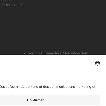
llision certifié
Services Financiers Mercedes-Benz
Accessibilité
Témoins
English
Voir l’avertissement