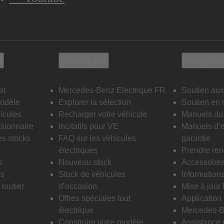
t
Electrique
Propriét
at
Mercedes-Benz Electrique FR
Soutien aux
modèle
Explorer la sélection
Soutien en 
icules
Recharger votre véhicule
Manuels du 
sionnaire
Incitatifs pour VE
Manuels d’e
es stocks
FAQ sur les véhicules
garantie
électriques
Prendre re
s
Nouveau stock
Accessoire
is
Stock de véhicules
Informations
routier
d’occasion
Mise à jour
Offres spéciales tout
Applicatio
électrique
Mercedes-B
Construire votre modèle
Assistance 