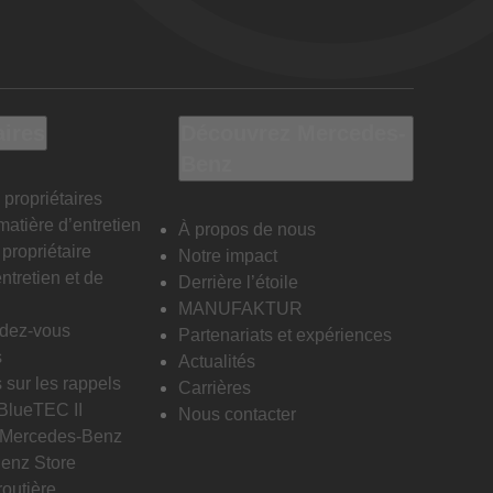
aires
Découvrez Mercedes-
Benz
 propriétaires
matière d’entretien
À propos de nous
propriétaire
Notre impact
ntretien et de
Derrière l’étoile
MANUFAKTUR
ndez-vous
Partenariats et expériences
s
Actualités
 sur les rappels
Carrières
 BlueTEC II
Nous contacter
n Mercedes-Benz
enz Store
routière