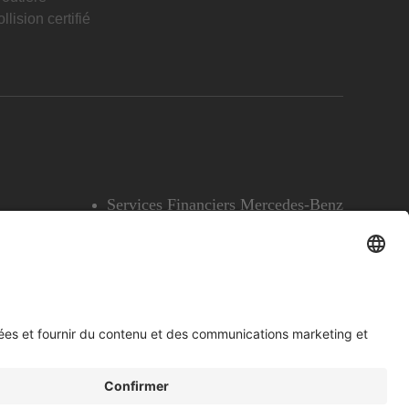
llision certifié
Services Financiers Mercedes-Benz
Accessibilité
Témoins
English
Voir l’avertissement