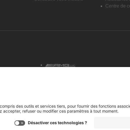
Centre de co
AMG
tialité et avis juridiques