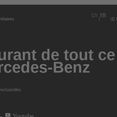
EN
FR
iétaires
rant de tout ce
rcedes-Benz
xclusivités.
Youtube