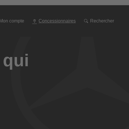
Aller
à
la
navigation
Mon compte
Concessionnaires
Rechercher
 qui