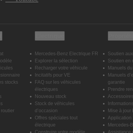
t
Electrique
Propriét
at
Mercedes-Benz Electrique FR
Soutien aux
modèle
Explorer la sélection
Soutien en 
icules
Recharger votre véhicule
Manuels du 
sionnaire
Incitatifs pour VE
Manuels d’e
es stocks
FAQ sur les véhicules
garantie
électriques
Prendre re
s
Nouveau stock
Accessoire
is
Stock de véhicules
Informations
routier
d’occasion
Mise à jour
Offres spéciales tout
Applicatio
électrique
Mercedes-B
Construire votre modèle
Assistance 