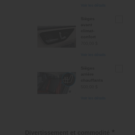
structure
Voir les détails
noire
Sièges
Sièges
avant
avant
climat-
climat-
confort
confort
700,00 $
Voir les détails
Sièges
Sièges
arrière
arrière
chauffants
chauffants
500,00 $
Voir les détails
*
Divertissement et commodité