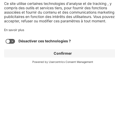
CLASSE C DE MERCEDES-BENZ
Progrès
et
Voir les stocks
performance
en
constante
évolution